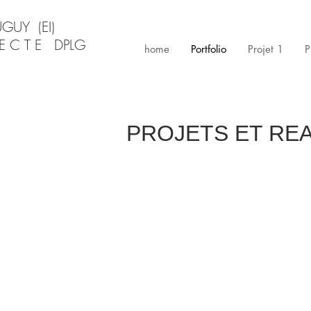
UGUY (EI)
TECTE
DPLG
home
Portfolio
Projet 1
P
PROJETS ET REA