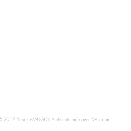
 square Saint Alban - 76230 BOIS GUILLAUME
el : 02 35 88 74 14 / mobile : 06 64 50 74 20
ail :
benoit-mauguy@wanadoo.fr
n application des articles L.611 à L.616 et R.612 à R.616 du cod
édiateur de la consommation de la profession d’architecte /le no
ndiqué dès que le CNOA aura informé les architectes de sa nouvell
a consommation et choisi une structure de médiation
© 2017 Benoît MAUGUY Architecte créé avec
Wix.com